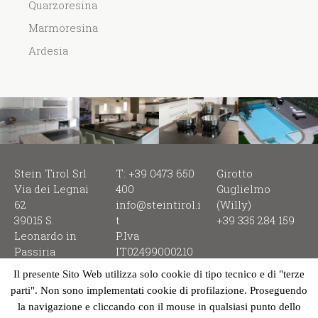
Quarzoresina
Marmoresina
Ardesia
Stein Tirol Srl
T: +39 0473 650
Girotto
Via dei Legnai
400
Guglielmo
62
info@steintirol.i
(Willy)
39015 S.
t
+39 335 284 159
Leonardo in
P.Iva
Passiria
IT02499000210
Il presente Sito Web utilizza solo cookie di tipo tecnico e di "terze
parti". Non sono implementati cookie di profilazione. Proseguendo
la navigazione e cliccando con il mouse in qualsiasi punto dello