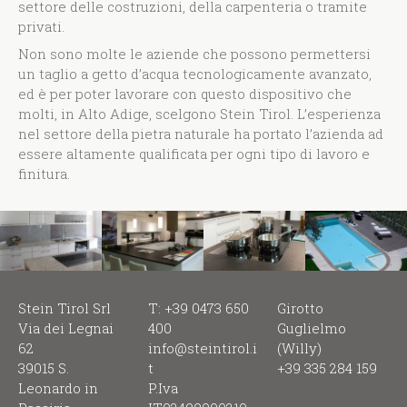
settore delle costruzioni, della carpenteria o tramite
privati.
Non sono molte le aziende che possono permettersi
un taglio a getto d’acqua tecnologicamente avanzato,
ed è per poter lavorare con questo dispositivo che
molti, in Alto Adige, scelgono Stein Tirol. L’esperienza
nel settore della pietra naturale ha portato l’azienda ad
essere altamente qualificata per ogni tipo di lavoro e
finitura.
Stein Tirol Srl
T: +39 0473 650
Girotto
Via dei Legnai
400
Guglielmo
62
info@steintirol.i
(Willy)
39015 S.
t
+39 335 284 159
Leonardo in
P.Iva